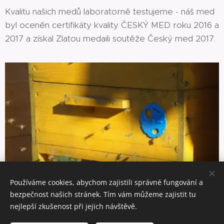
Kvalitu našich medů laboratorně testujeme - náš med
byl oceněn certifikáty kvality ČESKÝ MED roku 2016 a
2017 a získal Zlatou medaili soutěže Český med 2017.
Používáme cookies, abychom zajistili správné fungování a
bezpečnost našich stránek. Tím vám můžeme zajistit tu
nejlepší zkušenost při jejich návštěvě.