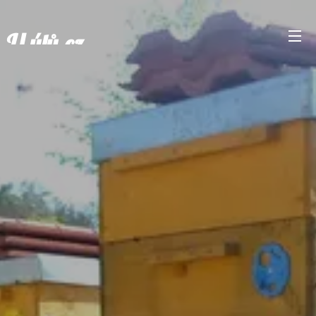
U úlů.cz