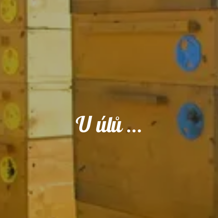
U úlů
...