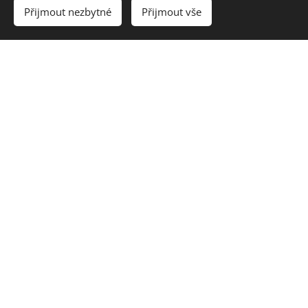
Přijmout nezbytné
Přijmout vše
Vytvořit stránky
Vytvořte si webové stránky zdarma!