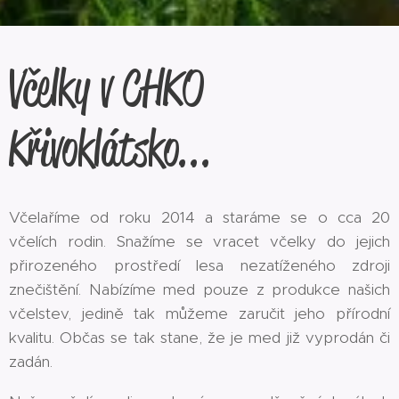
Včelky v CHKO
Křivoklátsko...
Včelaříme od roku 2014 a staráme se o cca 20
včelích rodin. Snažíme se vracet včelky do jejich
přirozeného prostředí lesa nezatíženého zdroji
znečištění. Nabízíme med pouze z produkce našich
včelstev, jedině tak můžeme zaručit jeho přírodní
kvalitu. Občas se tak stane, že je med již vyprodán či
zadán.