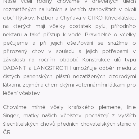
Naše včelí rodiny chováme v dřevěných úlech
rozmístěných na lučních a lesních stanovištích v okolí
obcí Hýskov, Nižbor a Chyňava v CHKO Křivoklátsko,
na kterých mají včelky dostatek pylu, přírodního
nektaru a také přístup k vodě. Pravidelně o včelky
pečujeme a při jejich ošetřování se snažíme o
přirozený chov v souladu s jejich potřebami v
závislosti na ročním období. Konstrukce úlů typu
DADANT a LANGSTROTH umožňuje odběr medu z
čistých panenských plástů nezatížených cizorodými
látkami, zejména chemickými veterinárními látkami pro
léčení včelstev.
Chováme mírné včely kraňského plemene, linie
Singer, matky našich včelstev pocházejí z vyšších
šlechtitelských chovů předních chovatelských stanic v
ČR.